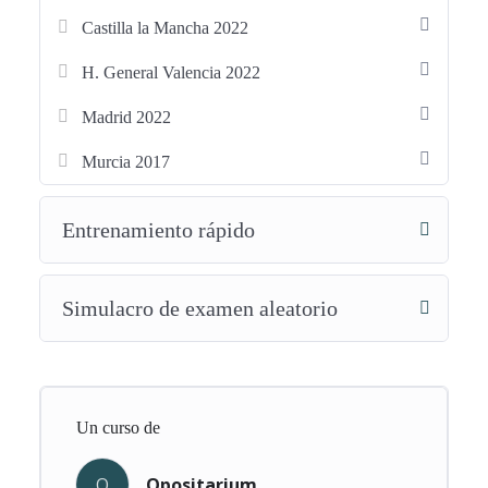
laboral y salud pública laboral.
Castilla la Mancha 2022
Aquí no encontrarás temario:
solo tests y simulacros de
H. General Valencia 2022
examen de FEA en Medicina del Trabajo
, con preguntas
tipo test y
respuestas justificadas con criterio clínico,
Madrid 2022
preventivo y base normativa
, pensadas para que aprendas
Murcia 2017
practicando.
Además, podrás acceder a
tests de Medicina del Trabajo
Entrenamiento rápido
gratuitos
, para probar la plataforma y su sistema de
entrenamiento antes de iniciar la preparación completa.
Simulacro de examen aleatorio
Este curso está especialmente indicado para
médicos
especialistas y opositores a FEA en Medicina del
Trabajo
que desean:
Un curso de
• Practicar con
preguntas tipo test reales de Medicina del
Trabajo
.
O
Opositarium