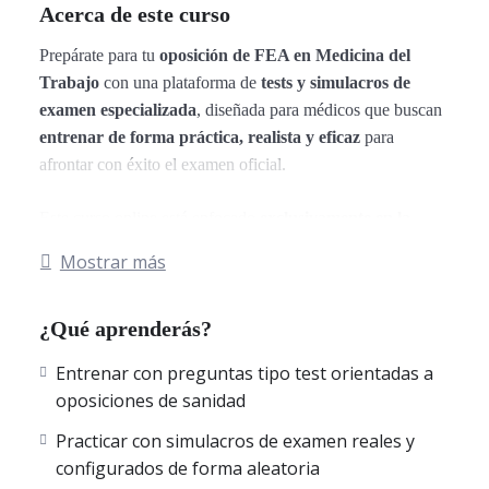
Acerca de este curso
Prepárate para tu
oposición de FEA en Medicina del
Trabajo
con una plataforma de
tests y simulacros de
examen especializada
, diseñada para médicos que buscan
entrenar de forma práctica, realista y eficaz
para
afrontar con éxito el examen oficial.
Este curso online está enfocado
exclusivamente en la
práctica
, con
simulacros de examen oficiales de FEA en
Mostrar más
Medicina del Trabajo
correspondientes a las
18
comunidades autónomas de España
: Andalucía, Aragón,
¿Qué aprenderás?
Asturias, Illes Balears, Canarias, Cantabria, Castilla-La
Mancha, Castilla y León, Cataluña, Comunidad
Entrenar con preguntas tipo test orientadas a
Valenciana, Extremadura, Galicia, La Rioja, Comunidad de
oposiciones de sanidad
Madrid, Región de Murcia, Navarra, País Vasco, Ceuta y
Melilla.
Practicar con simulacros de examen reales y
Todos los exámenes están compuestos por
preguntas tipo
configurados de forma aleatoria