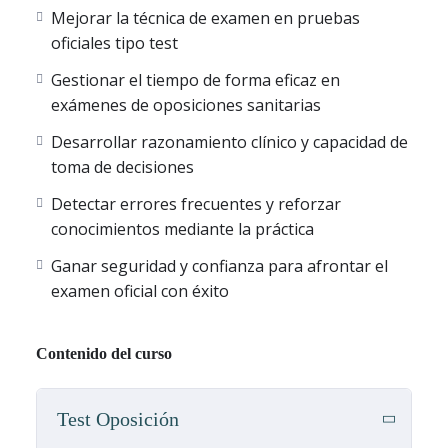
test
, cuidadosamente seleccionadas y
explicadas al detalle
,
Mejorar la técnica de examen en pruebas
para que consolides conocimientos clínicos, preventivos y
oficiales tipo test
normativos propios de la especialidad.
Gestionar el tiempo de forma eficaz en
Con esta plataforma online podrás:
exámenes de oposiciones sanitarias
Desarrollar razonamiento clínico y capacidad de
•
Entrenar con simulacros de examen de Medicina del
toma de decisiones
Trabajo
, configurados de forma aleatoria, que reproducen
fielmente las condiciones reales del examen, con pruebas
Detectar errores frecuentes y reforzar
completas de
100 preguntas tipo test
.
conocimientos mediante la práctica
•
Realizar entrenamiento rápido
, ideal para adaptarte al
Ganar seguridad y confianza para afrontar el
tiempo del que dispongas en cada momento, mediante:
examen oficial con éxito
– Tests rápidos de
10 preguntas
, perfectos para repasos
exprés.
– Tests de
25 preguntas
, para sesiones intermedias.
Contenido del curso
– Tests de
50 preguntas
, para entrenamientos más
intensivos.
Test Oposición
•
Repetir todos los tests y simulacros de forma ilimitada
,