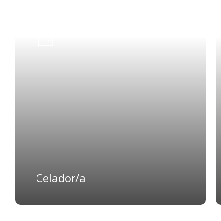
Learn
more
Celador/a