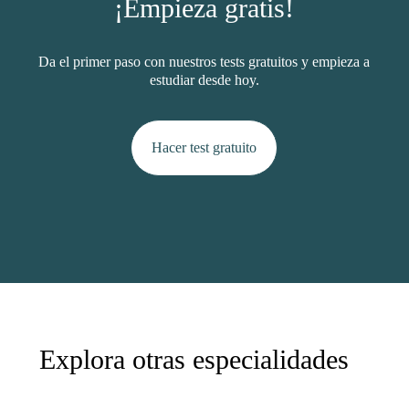
¡Empieza gratis!
Da el primer paso con nuestros tests gratuitos y empieza a
estudiar desde hoy.
H
a
c
e
r
t
e
s
t
g
r
a
t
u
i
t
o
Explora otras especialidades