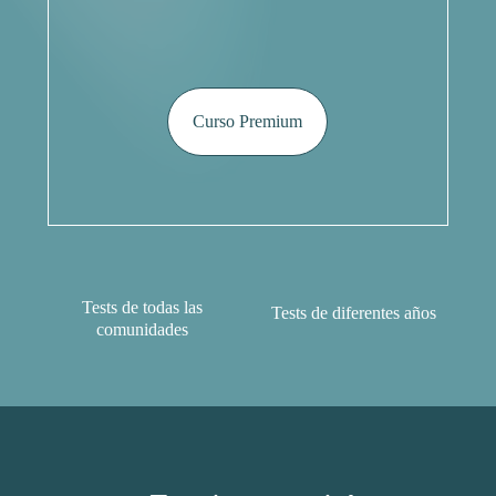
C
u
r
s
o
P
r
e
m
i
u
m
Tests de todas las
Tests de diferentes años
comunidades