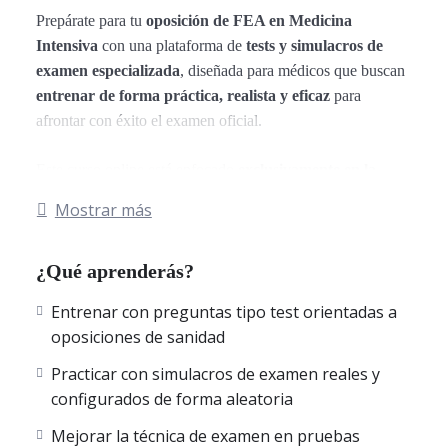
Prepárate para tu
oposición de FEA en Medicina
Intensiva
con una plataforma de
tests y simulacros de
examen especializada
, diseñada para médicos que buscan
entrenar de forma práctica, realista y eficaz
para
afrontar con éxito el examen oficial.
Este curso online está enfocado
exclusivamente en la
práctica
, con
simulacros de examen oficiales de FEA en
Mostrar más
Medicina Intensiva
correspondientes a las
18
comunidades autónomas de España
: Andalucía, Aragón,
¿Qué aprenderás?
Asturias, Illes Balears, Canarias, Cantabria, Castilla-La
Mancha, Castilla y León, Cataluña, Comunidad
Entrenar con preguntas tipo test orientadas a
Valenciana, Extremadura, Galicia, La Rioja, Comunidad de
oposiciones de sanidad
Madrid, Región de Murcia, Navarra, País Vasco, Ceuta y
Melilla.
Practicar con simulacros de examen reales y
Todos los exámenes están compuestos por
preguntas tipo
configurados de forma aleatoria
test
, cuidadosamente seleccionadas y
explicadas al detalle
,
Mejorar la técnica de examen en pruebas
para que consolides conocimientos clínicos y afines tu