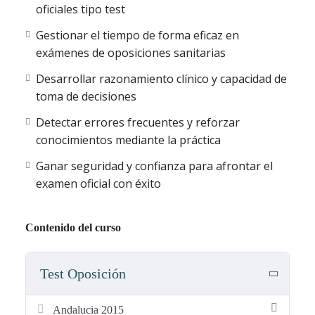
oficiales tipo test
razonamiento diagnóstico y terapéutico propio de la
especialidad.
Gestionar el tiempo de forma eficaz en
exámenes de oposiciones sanitarias
Con esta plataforma online podrás:
Desarrollar razonamiento clínico y capacidad de
toma de decisiones
•
Entrenar con simulacros de examen de Medicina
Intensiva
, configurados de forma aleatoria, que reproducen
Detectar errores frecuentes y reforzar
fielmente las condiciones reales del examen, con pruebas
conocimientos mediante la práctica
completas de
100 preguntas tipo test
.
Ganar seguridad y confianza para afrontar el
•
Realizar entrenamiento rápido
, ideal para adaptarte al
examen oficial con éxito
tiempo del que dispongas en cada momento, mediante:
– Tests rápidos de
10 preguntas
, perfectos para repasos
exprés.
Contenido del curso
– Tests de
25 preguntas
, para sesiones intermedias.
– Tests de
50 preguntas
, para entrenamientos más
Test Oposición
intensivos.
•
Repetir todos los tests y simulacros de forma ilimitada
,
Andalucia 2015
de modo que cada intento sea diferente y siempre te