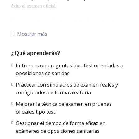
éxito el examen oficial.
Este curso online está enfocado
exclusivamente en la
práctica
, con
simulacros de examen oficiales de FEA en
Mostrar más
Radiodiagnóstico
correspondientes a las
18 comunidades
autónomas de España
: Andalucía, Aragón, Asturias, Illes
¿Qué aprenderás?
Balears, Canarias, Cantabria, Castilla-La Mancha, Castilla
y León, Cataluña, Comunidad Valenciana, Extremadura,
Entrenar con preguntas tipo test orientadas a
Galicia, La Rioja, Comunidad de Madrid, Región de
oposiciones de sanidad
Murcia, Navarra, País Vasco, Ceuta y Melilla.
Todos los exámenes están compuestos por
preguntas tipo
Practicar con simulacros de examen reales y
test
, cuidadosamente seleccionadas y
explicadas al detalle
,
configurados de forma aleatoria
para que consolides conocimientos clínicos y afines tu
Mejorar la técnica de examen en pruebas
razonamiento diagnóstico propio de la especialidad.
oficiales tipo test
Con esta plataforma online podrás:
Gestionar el tiempo de forma eficaz en
exámenes de oposiciones sanitarias
•
Entrenar con simulacros de examen de