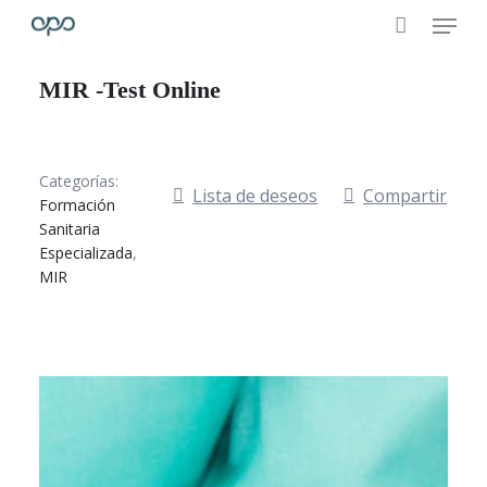
Skip
Menu
to
Clos
main
MIR -Test Online
Men
content
Categorías:
Lista de deseos
Compartir
Formación
Sanitaria
Especializada
,
MIR