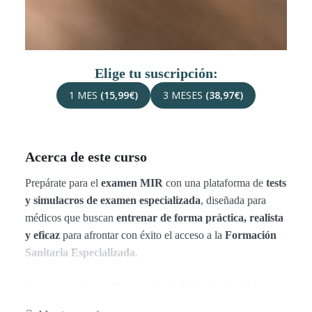
Elige tu suscripción:
1 MES
(15,99€)
3 MESES
(38,97€)
Acerca de este curso
Prepárate para el
examen MIR
con una plataforma de
tests
y simulacros de examen especializada
, diseñada para
médicos que buscan
entrenar de forma práctica, realista
y eficaz
para afrontar con éxito el acceso a la
Formación
Sanitaria Especializada
.
Este curso online está enfocado
exclusivamente en la
práctica
, con
simulacros de examen MIR oficiales
,