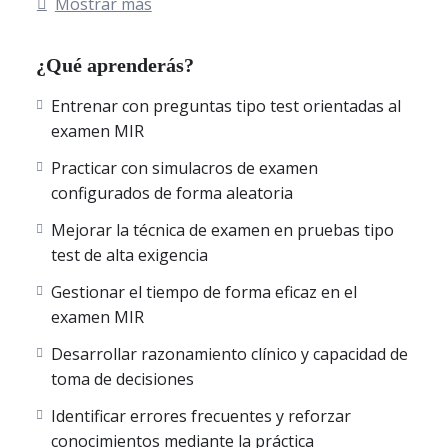
Mostrar más
basados en
exámenes reales del Ministerio de Sanidad
,
siguiendo el formato y nivel de exigencia propios del
¿Qué aprenderás?
examen estatal MIR
.
Todos los exámenes están compuestos por
preguntas tipo
Entrenar con preguntas tipo test orientadas al
test
, cuidadosamente seleccionadas y
explicadas al detalle
,
examen MIR
para que consolides conocimientos clínicos y mejores tu
razonamiento diagnóstico y terapéutico.
Practicar con simulacros de examen
configurados de forma aleatoria
Con esta plataforma online podrás:
Mejorar la técnica de examen en pruebas tipo
test de alta exigencia
•
Entrenar con simulacros de examen MIR
,
configurados de forma aleatoria, que reproducen fielmente
Gestionar el tiempo de forma eficaz en el
las condiciones reales del examen, con pruebas completas
examen MIR
de
100 preguntas tipo test
, como en la convocatoria
Desarrollar razonamiento clínico y capacidad de
oficial.
toma de decisiones
•
Realizar entrenamiento rápido
, ideal para adaptarte al
tiempo del que dispongas en cada momento, mediante:
Identificar errores frecuentes y reforzar
– Tests rápidos de
10 preguntas
, perfectos para repasos
conocimientos mediante la práctica