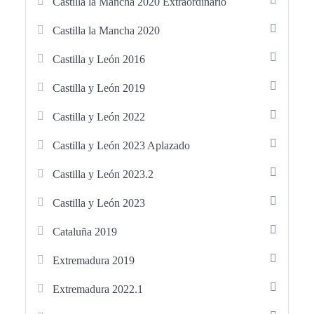
• Enfermería – Comunidad Valenciana (GVA): 2013, 2017,
Castilla la Mancha 2020 Extraordinario
2022
Castilla la Mancha 2020
• Enfermería – Islas Canarias (SCS): 2014, 2016, 2019,
2022
Castilla y León 2016
• Enfermería – Cantabria (SCS): 2015, 2019
Castilla y León 2019
• Enfermería – Castilla-La Mancha (SESCAM): 2018,
2020, 2020 (extraordinario)
Castilla y León 2022
• Enfermería – Castilla y León (SACYL): 2016, 2019,
2022, 2023, 2023 (aplazado)
Castilla y León 2023 Aplazado
• Enfermería – Cataluña (ICS): 2019
Castilla y León 2023.2
• Enfermería – Extremadura (SES): 2019, 2022
• Enfermería – Galicia (SERGAS): 2016, 2019, 2021,
Castilla y León 2023
2023
• Enfermería – INGESA (Ceuta y Melilla): 2019, 2021,
Cataluña 2019
2022
Extremadura 2019
• Enfermería – La Rioja (SERIS): 2019, 2021
• Enfermería – Madrid (SERMAS): 2019
Extremadura 2022.1
• Enfermería – Murcia (SMS): 2018, 2019, 2023