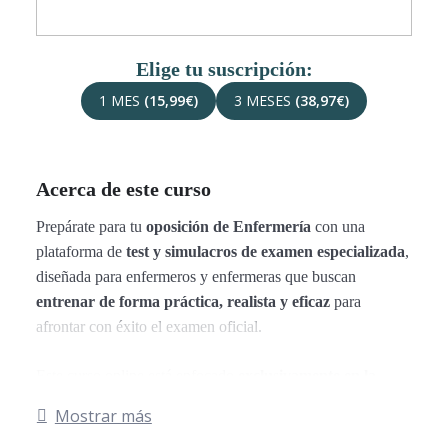
Elige tu suscripción:
1 MES
(15,99€)
3 MESES
(38,97€)
Acerca de este curso
Prepárate para tu
oposición de Enfermería
con una
plataforma de
test y simulacros de examen especializada
,
diseñada para enfermeros y enfermeras que buscan
entrenar de forma práctica, realista y eficaz
para
afrontar con éxito el examen oficial.
Este curso online está enfocado
exclusivamente en la
práctica
, con
simulacros de examen oficiales de
Mostrar más
Enfermería
correspondientes a las
18 comunidades