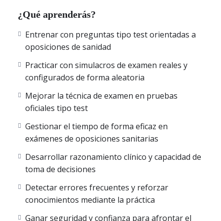
autónomas de España
: Andalucía, Aragón, Asturias, Illes
¿Qué aprenderás?
Balears, Canarias, Cantabria, Castilla-La Mancha, Castilla
y León, Cataluña, Comunidad Valenciana, Extremadura,
Entrenar con preguntas tipo test orientadas a
Galicia, La Rioja, Comunidad de Madrid, Región de
oposiciones de sanidad
Murcia, Navarra, País Vasco, Ceuta y Melilla.
Todos los exámenes están compuestos por
preguntas tipo
Practicar con simulacros de examen reales y
test
, cuidadosamente seleccionadas y
explicadas al detalle
,
configurados de forma aleatoria
para que consolides conocimientos y afiances tu
Mejorar la técnica de examen en pruebas
razonamiento clínico y asistencial.
oficiales tipo test
Con esta plataforma online podrás:
Gestionar el tiempo de forma eficaz en
exámenes de oposiciones sanitarias
•
Entrenar con simulacros de examen de Enfermería
,
Desarrollar razonamiento clínico y capacidad de
configurados de forma aleatoria, que reproducen fielmente
toma de decisiones
las condiciones reales del examen, con pruebas completas
de
100 preguntas tipo test
.
Detectar errores frecuentes y reforzar
•
Realizar entrenamiento rápido
, ideal para adaptarte al
conocimientos mediante la práctica
tiempo del que dispongas en cada momento, mediante:
Ganar seguridad y confianza para afrontar el