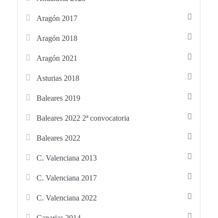
de Enfermería
, que abarca los principales bloques
exigidos en las oposiciones, como cuidados generales,
Aragón 2017
farmacología, técnicas de enfermería, protocolos
asistenciales, urgencias, atención primaria, hospitalización y
Aragón 2018
salud comunitaria.
Aragón 2021
Aquí no encontrarás temario:
solo test y simulacros de
Asturias 2018
examen de Enfermería
, con preguntas tipo test y
Baleares 2019
respuestas justificadas con base científica
, pensadas para
que aprendas practicando.
Baleares 2022 2ª convocatoria
Además, podrás acceder a
test de Enfermería gratuitos
,
Baleares 2022
para probar la plataforma y su sistema de entrenamiento
C. Valenciana 2013
antes de iniciar la preparación completa.
C. Valenciana 2017
Este curso está especialmente indicado para
enfermeros y
enfermeras opositores
que desean:
C. Valenciana 2022
Canarias 2014