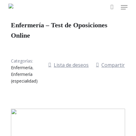
Skip
Menu
to
main
Enfermería – Test de Oposiciones
content
Online
Categorías:
Lista de deseos
Compartir
Enfermería
,
Enfermería
(especialidad)