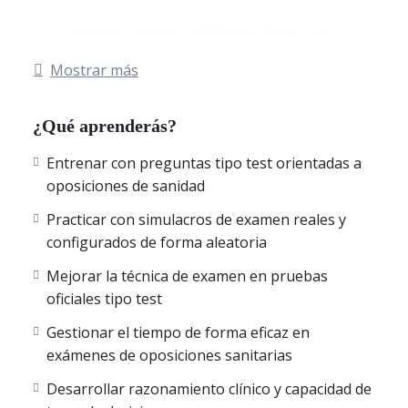
Estos
exámenes gratuitos de Trabajo Social
están
orientados a la
preparación de oposiciones
, y se basan en
Mostrar más
convocatorias oficiales de las comunidades autónomas
de España
, siguiendo el formato real de los procesos
¿Qué aprenderás?
selectivos. Las preguntas son tipo test, con corrección
automática y explicaciones claras para facilitar el
Entrenar con preguntas tipo test orientadas a
aprendizaje práctico.
oposiciones de sanidad
Los
test gratuitos reproducen exactamente el mismo
Practicar con simulacros de examen reales y
funcionamiento
que los cursos completos:
configurados de forma aleatoria
• Preguntas tipo test de nivel oposiciones de Trabajo Social.
Mejorar la técnica de examen en pruebas
• Formato de examen real.
oficiales tipo test
• Corrección inmediata al finalizar el test.
• Explicaciones detalladas de cada respuesta.
Gestionar el tiempo de forma eficaz en
• Acceso online desde cualquier dispositivo.
exámenes de oposiciones sanitarias
Desarrollar razonamiento clínico y capacidad de
De este modo puedes comprobar si el método se adapta a tu