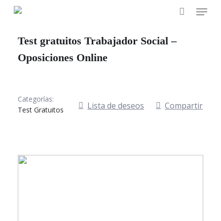
Skip
Menu
to
main
Test gratuitos Trabajador Social –
content
Oposiciones Online
Categorías:
Lista de deseos
Compartir
Test Gratuitos