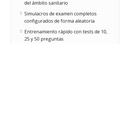
del ámbito sanitario
Empieza ahora con los
test gratuitos para oposiciones de
Simulacros de examen completos
Trabajador/a Social
, prueba la plataforma sin compromiso
configurados de forma aleatoria
y da el siguiente paso hacia una preparación sólida, realista
Entrenamiento rápido con tests de 10,
y eficaz.
25 y 50 preguntas
Simulacros largos de 100 preguntas
tipo examen
Banco amplio de preguntas sanitarias
reutilizables
Explicaciones detalladas y razonadas
de todas las respuestas
Sistema de repetición ilimitada de tests
y simulacros
Estadísticas de seguimiento y
autoevaluación del progreso