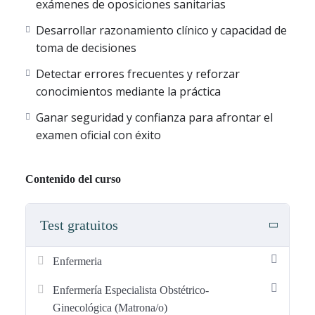
• Formato de examen real.
exámenes de oposiciones sanitarias
• Corrección inmediata.
Desarrollar razonamiento clínico y capacidad de
• Explicaciones detalladas.
toma de decisiones
• Acceso online desde cualquier dispositivo.
Detectar errores frecuentes y reforzar
Con estos test podrás comprobar cómo funciona el
conocimientos mediante la práctica
entrenamiento antes de decidir continuar con la preparación
Ganar seguridad y confianza para afrontar el
completa.
examen oficial con éxito
Con los
test gratuitos de Enfermería
podrás:
Contenido del curso
• Practicar con
preguntas tipo test oficiales
.
• Conocer el nivel real de las oposiciones.
Test gratuitos
• Evaluar la calidad de las explicaciones.
• Familiarizarte con el formato de examen.
Enfermeria
• Probar la plataforma sin compromiso.
Enfermería Especialista Obstétrico-
Dispones de
test gratuitos
para las siguientes titulaciones
Ginecológica (Matrona/o)
de Enfermería: