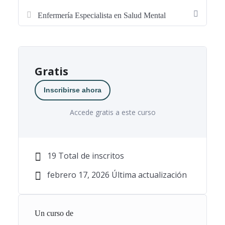
Enfermería Especialista en Salud Mental
•
Enfermería General
•
Enfermería Especialista en Salud Mental
•
Enfermería Especialista Obstétrico-Ginecológica
(Matrona/o)
Gratis
Todos estos
exámenes gratuitos de Enfermería
forman
Inscribirse ahora
parte del mismo sistema que los cursos completos, lo que te
permitirá comprobar:
Accede gratis a este curso
• La calidad real de las preguntas.
• El nivel exigido en las distintas comunidades autónomas.
19 TotaI de inscritos
• La utilidad de las explicaciones para el aprendizaje
febrero 17, 2026 Última actualización
práctico.
• El funcionamiento del entrenamiento online con tests
aleatorios.
Un curso de
Si tras realizar el test gratuito decides continuar, tendrás