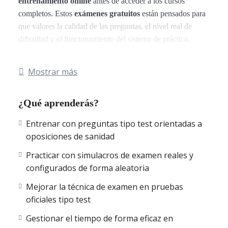
entrenamiento online
antes de acceder a los cursos
completos. Estos
exámenes gratuitos
están pensados para
que valores la calidad de las preguntas, el nivel real de
dificultad y el funcionamiento del sistema de práctica.
Los
test gratuitos de Enfermería
están basados en
Mostrar más
exámenes oficiales de las 18 comunidades autónomas de
España
: Andalucía, Aragón, Asturias, Illes Balears,
¿Qué aprenderás?
Canarias, Cantabria, Castilla-La Mancha, Castilla y León,
Cataluña, Comunidad Valenciana, Extremadura, Galicia,
Entrenar con preguntas tipo test orientadas a
La Rioja, Comunidad de Madrid, Región de Murcia,
oposiciones de sanidad
Navarra, País Vasco, Ceuta y Melilla.
Esto garantiza un enfoque realista y alineado con las
Practicar con simulacros de examen reales y
convocatorias autonómicas de oposiciones de Enfermería.
configurados de forma aleatoria
Mejorar la técnica de examen en pruebas
Los
exámenes gratuitos reproducen el mismo sistema
oficiales tipo test
que los cursos completos:
• Preguntas tipo test de nivel oposiciones.
Gestionar el tiempo de forma eficaz en