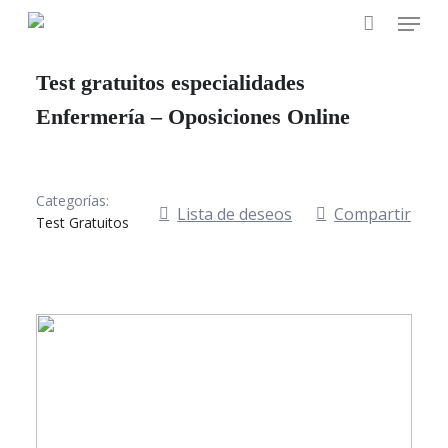
Skip
Menu
to
main
Test gratuitos especialidades
content
Enfermería – Oposiciones Online
Categorías:
Lista de deseos
Compartir
Test Gratuitos