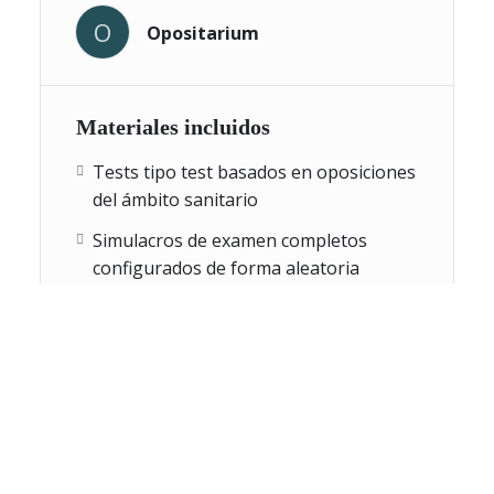
acceso a los
O
cursos completos de Enfermería
, que
Opositarium
incluyen:
• Simulacros completos de examen.
Materiales incluidos
• Entrenamiento rápido con tests de 10, 25 y 50 preguntas.
• Tests y simulacros ilimitados.
Tests tipo test basados en oposiciones
• Preguntas aleatorias en cada intento.
del ámbito sanitario
• Preparación
100 % práctica
, enfocada a resultados
Simulacros de examen completos
reales.
configurados de forma aleatoria
Empieza ahora con los
test gratuitos de oposiciones de
Entrenamiento rápido con tests de 10,
Enfermería
, prueba la plataforma sin compromiso y da el
25 y 50 preguntas
siguiente paso hacia una preparación sólida, realista y
Simulacros largos de 100 preguntas
eficaz basada en
exámenes oficiales de las comunidades
tipo examen
autónomas
.
Banco amplio de preguntas sanitarias
reutilizables