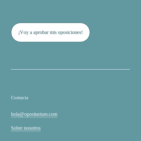
¡
V
o
y
a
a
p
r
o
b
a
r
m
i
s
o
p
o
s
i
c
i
o
n
e
s
!
Contacta
hola@opositarium.com
Sobre nosotros