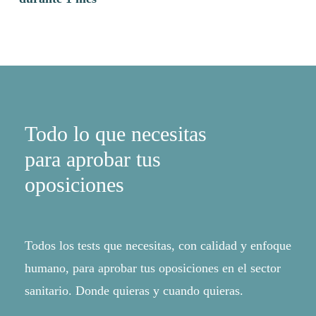
Las
opciones
opciones
se
se
pueden
pueden
elegir
elegir
en
en
la
la
página
Todo lo que necesitas
página
de
de
producto
para aprobar tus
producto
oposiciones
Todos los tests que necesitas, con calidad y enfoque
humano, para aprobar tus oposiciones en el sector
sanitario. Donde quieras y cuando quieras.