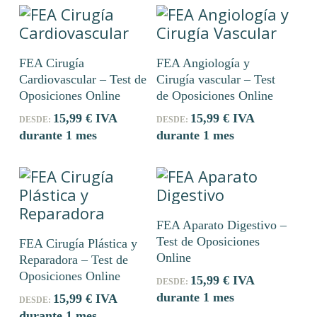
Este
Este
Seleccionar Opciones
Seleccionar Opciones
FEA Cirugía
FEA Angiología y
producto
producto
Cardiovascular – Test de
Cirugía vascular – Test
tiene
tiene
Oposiciones Online
de Oposiciones Online
múltiples
múltiples
15,99
€
IVA
15,99
€
IVA
variantes.
variantes.
DESDE:
DESDE:
durante 1 mes
durante 1 mes
Las
Las
opciones
opciones
se
se
pueden
pueden
Este
elegir
elegir
Seleccionar Opciones
FEA Aparato Digestivo –
Este
producto
en
en
Seleccionar Opciones
Test de Oposiciones
FEA Cirugía Plástica y
producto
tiene
la
la
Online
Reparadora – Test de
tiene
múltiples
página
página
Oposiciones Online
15,99
€
IVA
múltiples
variantes.
DESDE:
de
de
durante 1 mes
15,99
€
IVA
variantes.
Las
DESDE:
producto
producto
durante 1 mes