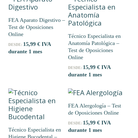
Este
Seleccionar Opciones
FEA Aparato Digestivo –
producto
Test de Oposiciones
tiene
Este
Seleccionar Opciones
Online
Técnico Especialista en
múltiples
producto
Anatomía Patológica –
15,99
€
IVA
variantes.
tiene
DESDE:
Test de Oposiciones
durante 1 mes
Las
múltiples
Online
opciones
variantes.
15,99
€
IVA
DESDE:
se
Las
durante 1 mes
pueden
opciones
elegir
se
en
pueden
Este
la
elegir
Seleccionar Opciones
FEA Alergología – Test
producto
página
en
de Oposiciones Online
tiene
de
la
Este
múltiples
15,99
€
IVA
DESDE:
producto
página
Seleccionar Opciones
Técnico Especialista en
durante 1 mes
producto
variantes.
de
Higiene Bucodental –