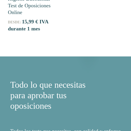
tiene
Las
producto
Test de Oposiciones
múltiples
opciones
Online
variantes.
se
15,99
€
IVA
DESDE:
Las
pueden
durante 1 mes
opciones
elegir
se
en
pueden
la
elegir
página
en
de
la
producto
página
Todo lo que necesitas
de
producto
para aprobar tus
oposiciones
Todos los tests que necesitas, con calidad y enfoque