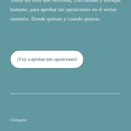
humano, para aprobar tus oposiciones en el sector
sanitario. Donde quieras y cuando quieras.
¡
V
o
y
a
a
p
r
o
b
a
r
m
i
s
o
p
o
s
i
c
i
o
n
e
s
!
Contacta